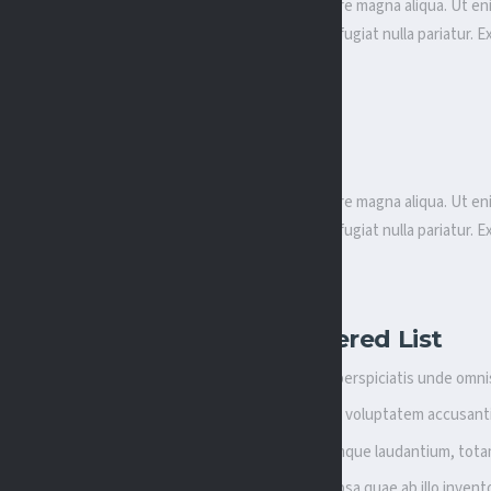
sed do eiusmod tempor incididunt ut labore et dolore magna aliqua. Ut en
lor in erit in voluptate velit esse cillum dolore eu fugiat nulla pariatur
sed do eiusmod tempor incididunt ut labore et dolore magna aliqua. Ut en
lor in erit in voluptate velit esse cillum dolore eu fugiat nulla pariatur
Unordered List
Sed ut perspiciatis unde omnis
Error sit voluptatem accusant
Doloremque laudantium, tota
Eaque ipsa quae ab illo invento