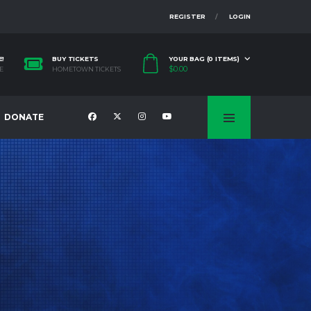
REGISTER
LOGIN
E!
BUY TICKETS
YOUR BAG (0 ITEMS)
$
0.00
E
HOMETOWN TICKETS
DONATE