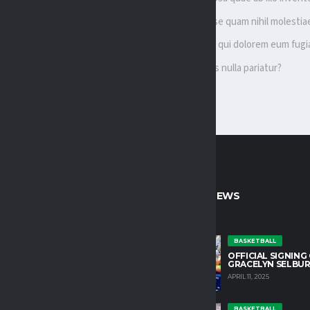
Velit esse quam nihil molestia
Vel illum qui dolorem eum fugi
Voluptas nulla pariatur?
CT INFO
LATEST NEWS
untain College Athletics plays an
BASKETBALL
OFFICIAL SIGNING
role in developing character and
GRACELYN SELBU
growth in our student athletes.
APRIL 11, 2025
HLETIC DIRECTOR
BASKETBALL