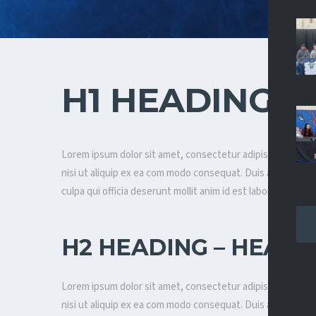
H1 HEADING –
Lorem ipsum dolor sit amet, consectetur adipisicing elit, 
nisi ut aliquip ex ea com modo consequat. Duis aute irure do
culpa qui officia deserunt mollit anim id est laborum.
H2 HEADING – HEADE
Lorem ipsum dolor sit amet, consectetur adipisicing elit, 
nisi ut aliquip ex ea com modo consequat. Duis aute irure do