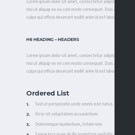
Lorem ipsum dolor sit amet, consectetur adipisicing elit, 
nisi ut aliquip ex ea com modo consequat. Duis aute irure do
culpa qui officia deserunt mollit anim id est laborum.
H6 HEADING – HEADERS
Lorem ipsum dolor sit amet, consectetur adipisicing elit, 
nisi ut aliquip ex ea com modo consequat. Duis aute irure do
culpa qui officia deserunt mollit anim id est laborum.
Ordered List
Sed ut perspiciatis unde omnis iste natus.
Error sit voluptatem accusantium.
Doloremque laudantium, totam rem.
Eaque ipsa quae ab illo inventore veritatis.