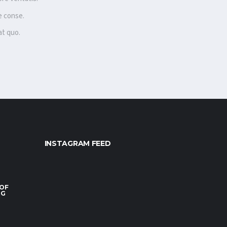
e conse.
at quo.
INSTAGRAM FEED
 OF
RG