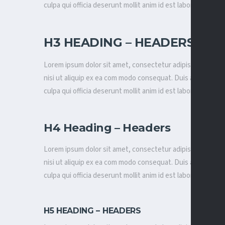
culpa qui officia deserunt mollit anim id est laborum.
H3 HEADING – HEADERS
Lorem ipsum dolor sit amet, consectetur adipisicing elit, 
nisi ut aliquip ex ea com modo consequat. Duis aute irure do
culpa qui officia deserunt mollit anim id est laborum.
H4 Heading – Headers
Lorem ipsum dolor sit amet, consectetur adipisicing elit, 
nisi ut aliquip ex ea com modo consequat. Duis aute irure do
culpa qui officia deserunt mollit anim id est laborum.
H5 HEADING – HEADERS