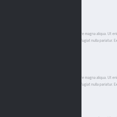
sed do eiusmod tempor incididunt ut labore et dolore magna aliqua. Ut en
lor in erit in voluptate velit esse cillum dolore eu fugiat nulla pariatur
sed do eiusmod tempor incididunt ut labore et dolore magna aliqua. Ut en
lor in erit in voluptate velit esse cillum dolore eu fugiat nulla pariatur