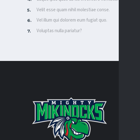
Velit esse quam nihil molestiae conse.
Vel illum qui dolorem eum fugiat quo.
Voluptas nulla pariatur?
CONTA
Turtle Mo
integral 
personal 
AT