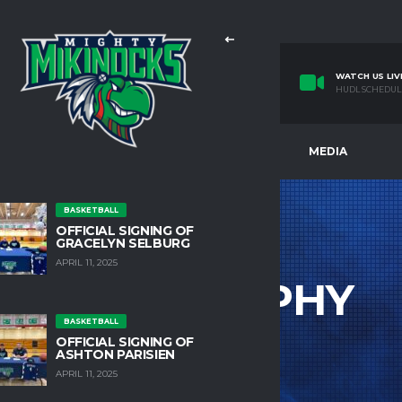
WATCH US LIV
HUDL SCHEDUL
E
TEAMS
FACILITIES
MEDIA
BASKETBALL
OFFICIAL SIGNING OF
GRACELYN SELBURG
APRIL 11, 2025
TYPOGRAPHY
BASKETBALL
HOME
TYPOGRAPHY
OFFICIAL SIGNING OF
ASHTON PARISIEN
APRIL 11, 2025